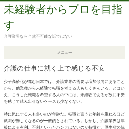
未経験者からプロを目指
す
介護業界なら全然不可能な話ではない
メニュー
介護の仕事に就く上で感じる不安
コ
ン
テ
少子高齢化が進む日本では、介護業界の需要は増加傾向にあること
から、他業種から未経験で転職を考える人もたくさんいる。とはい
ン
え、こうした転職を希望する人の中には、未経験であるが故に不安
ツ
を感じて踏み出せないケースも少なくない。
へ
移
特に気にする人も多いのが年齢だ。転職と言うと年齢を重ねるほど
動
就職が難しくなるのが一般的とされている。しかし、介護業界は年
齢による有利、不利といったハンデはないのが特徴だ。厚生省の統