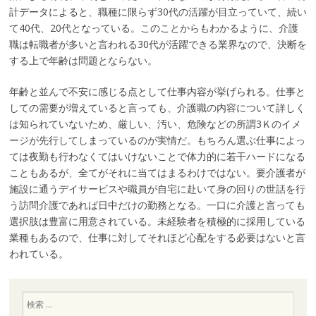
計データによると、職種に限らず30代の活躍が目立っていて、続い
て40代、20代となっている。このことからもわかるように、介護
職は転職者が多いと言われる30代が活躍できる業界なので、決断を
する上で年齢は問題とならない。
年齢と並んで不安に感じる点として仕事内容が挙げられる。仕事と
しての需要が増えていると言っても、介護職の内容について詳しく
は知られていないため、厳しい、汚い、危険などの所謂3Ｋのイメ
ージが先行してしまっているのが実情だ。もちろん選ぶ仕事によっ
ては夜勤も行わなくてはいけないことで体力的に若干ハードになる
こともあるが、全てがそれに当てはまるわけではない。要介護者が
施設に通うデイサービスや職員が自宅に赴いて身の回りの世話を行
う訪問介護であれば日中だけの勤務となる。一口に介護と言っても
選択肢は豊富に用意されている。未経験者を積極的に採用している
業種もあるので、仕事に対してそれほど心配をする必要はないと言
われている。
検
索